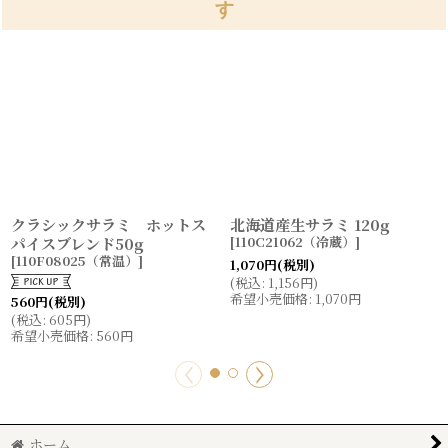
す
クラシックサラミ ホットス
北海道産生サラミ 120g
[
110C21062（冷蔵）
]
パイスブレンド50g
[
110F08025（常温）
]
1,070
円
(税別)
(
税込
:
1,156
円
)
希望小売価格
:
1,070
円
560
円
(税別)
(
税込
:
605
円
)
希望小売価格
:
560
円
ホーム