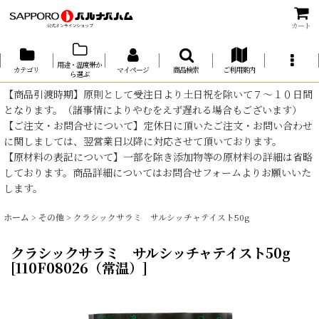
カート
用途・温度帯か
カテゴリ
マイページ
商品検索
ご利用案内
ら選ぶ
【商品引渡時期】原則として受注日より土日祝を除いて７～１０日間
となります。（諸事情によりやむをえず遅れる場合もございます）
【ご注文・お問合せについて】定休日に頂いたご注文・お問い合わせ
に関しましては、翌営業日以降に対応させて頂いております。
【原材料の表記について】一部を除き添加物等の原材料の詳細は省略
しております。商品詳細についてはお問合せフォームよりお願いいた
します。
ホーム
>
その他
>
クラシックサラミ サルシッチャテイスト50g
クラシックサラミ サルシッチャテイスト50g
[
110F08026（常温）
]