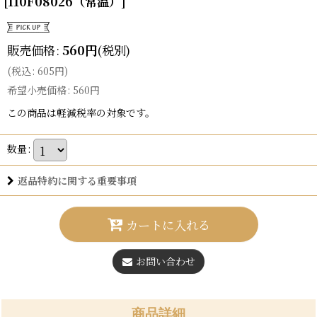
[
110F08026（常温）
]
販売価格
:
560
円
(税別)
(
税込
:
605
円
)
希望小売価格
:
560
円
この商品は軽減税率の対象です。
数量
:
返品特約に関する重要事項
カートに入れる
お問い合わせ
商品詳細