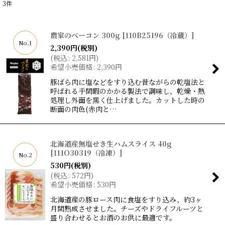
3
件
農家のベーコン 300g
[
110B25196（冷蔵）
]
No.1
2,390
円
(税別)
(
税込
:
2,581
円
)
希望小売価格
:
2,390
円
豚ばら肉に塩などをすり込む昔ながらの乾塩法と
呼ばれる手間暇のかかる製法で調味し、乾燥・熱
処理し外面を黒く仕上げました。カットした時の
断面の肉色(赤肉と…
北海道産無塩せき生ハムスライス 40g
[
111O30319（冷凍）
]
No.2
530
円
(税別)
(
税込
:
572
円
)
希望小売価格
:
530
円
北海道産の豚ロース肉に食塩をすり込み、約3ヶ
月間熟成させました。チーズやドライフルーツと
盛り合わせるとお酒のお供に最適です。