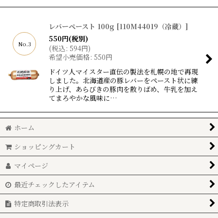
レバーペースト 100g
[
110M44019（冷蔵）
]
550
円
(税別)
No.3
(
税込
:
594
円
)
希望小売価格
:
550
円
ドイツ人マイスター直伝の製法を札幌の地で再現
しました。北海道産の豚レバーをペースト状に練
り上げ、あらびきの豚肉を散りばめ、牛乳を加え
てまろやかな風味に…
ホーム
ショッピングカート
マイページ
最近チェックしたアイテム
特定商取引法表示