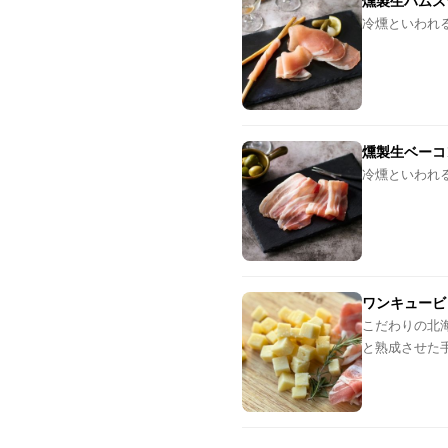
燻製生ハムス
冷燻といわれ
燻製生ベーコ
冷燻といわれ
ワンキュービ
こだわりの北海
と熟成させた