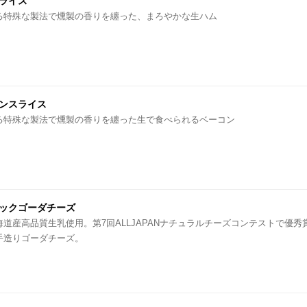
ライス
る特殊な製法で燻製の香りを纏った、まろやかな生ハム
ンスライス
る特殊な製法で燻製の香りを纏った生で食べられるベーコン
ックゴーダチーズ
道産高品質生乳使用。第7回ALLJAPANナチュラルチーズコンテストで優
手造りゴーダチーズ。