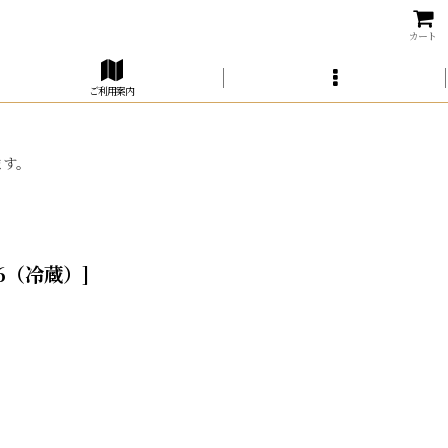
カート
ご利用案内
ます。
116（冷蔵）
]