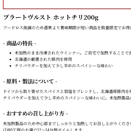
ブラートヴルスト ホットチリ200g
フードロス削減のため通常より賞味期限が短い商品を数量限定でお得
- 商品の特長 -
未加熱のまま冷凍されたウインナー。ご自宅で加熱することで
北海道の厳選された豚肉を使用
チリパウダーを加えて少し辛めのスパイシーな味わい
- 原料・製法について -
ドイツから取り寄せたスパイスと岩塩をブレンドし、北海道産豚肉を
チリパウダーを加えて少し辛めのスパイシーな味わいに。未加熱製品
- おすすめの召し上がり方 -
未加熱製品のため中心部までしっかりと加熱してお召し上がりくださ
(1)80℃程のお湯で12〜14分程ボイルします。