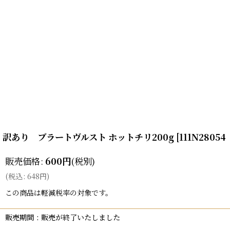
訳あり ブラートヴルスト ホットチリ200g
[
111N2805
販売価格
:
600
円
(税別)
(
税込
:
648
円
)
この商品は軽減税率の対象です。
販売期間
:
販売が終了いたしました