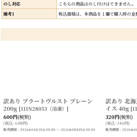
のし対応
こちらの商品はのし付けはできません。
備考1
税込価格は、本商品を１個で購入時の金
訳あり ブラートヴルスト プレーン
訳あり 北
200g
イス 40g
[
111N28053（冷凍）
]
[
1
600
円
(税別)
320
円
(税別)
(
税込
:
648
円
)
(
税込
:
346
円
)
販売期間
:
2026
04
30
00:00
～
2026
08
15
00:00
販売期間
:
2026
0
年
月
日
年
月
日
年