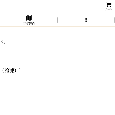
カート
ご利用案内
ます。
54（冷凍）
]