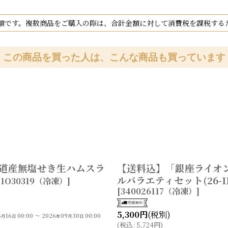
額です。複数商品をご購入の際は、合計金額に対して消費税を課税する
この商品を買った人は、こんな商品も買っています
海道産無塩せき生ハムスラ
【送料込】「銀座ライオ
ルバラエティセット(26-11
11O30319（冷凍）
]
[
340026117（冷凍）
]
5,300
円
(税別)
6
16
00:00
～
2026
09
30
00:00
月
日
年
月
日
(
税込
:
5,724
円
)