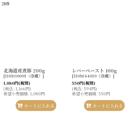
28
件
表示数
:
並び順
:
絞り込む
北海道産煮豚 200g
レバーペースト 100g
[
110D30091（冷蔵）
]
[
110M44019（冷蔵）
]
1,080
円
(税別)
550
円
(税別)
(
税込
:
1,166
円
)
(
税込
:
594
円
)
希望小売価格
:
1,080
円
希望小売価格
:
550
円
カートに入れる
カートに入れる