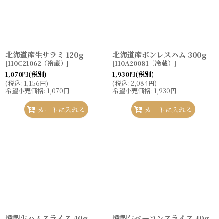
北海道産生サラミ 120g
北海道産ボンレスハム 300g
[
110C21062（冷蔵）
]
[
110A20081（冷蔵）
]
1,070
円
(税別)
1,930
円
(税別)
(
税込
:
1,156
円
)
(
税込
:
2,084
円
)
希望小売価格
:
1,070
円
希望小売価格
:
1,930
円
カートに入れる
カートに入れる
燻製生ハムスライス 40g
燻製生ベーコンスライス 40g