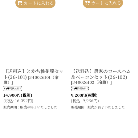
カートに入れる
カートに入れる
【送料込】とかち桃花豚セッ
【送料込】農家のロースハム
ト(26-101)
＆ベーコンセット(26-102)
[
340026101（冷
蔵）
]
[
340026102（冷蔵）
]
14,900
円
(税別)
9,200
円
(税別)
(
税込
:
16,092
円
)
(
税込
:
9,936
円
)
販売期間
:
販売が終了いたしました
販売期間
:
販売が終了いたしました