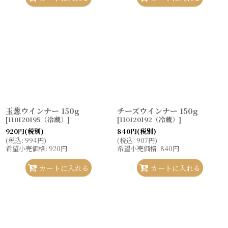
玉葱ウインナー 150g
チーズウインナー 150g
[
110I20195（冷蔵）
]
[
110I20192（冷蔵）
]
920
円
(税別)
840
円
(税別)
(
税込
:
994
円
)
(
税込
:
907
円
)
希望小売価格
:
920
円
希望小売価格
:
840
円
カートに入れる
カートに入れる