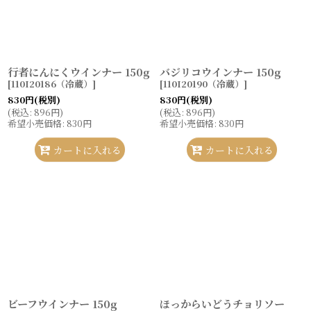
行者にんにくウインナー 150g
バジリコウインナー 150g
[
110I20186（冷蔵）
]
[
110I20190（冷蔵）
]
830
円
(税別)
830
円
(税別)
(
税込
:
896
円
)
(
税込
:
896
円
)
希望小売価格
:
830
円
希望小売価格
:
830
円
カートに入れる
カートに入れる
ビーフウインナー 150g
ほっからいどうチョリソー