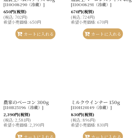
[
110O08290（冷蔵）
]
[
110O08291（冷蔵）
]
650
円
(税別)
670
円
(税別)
(
税込
:
702
円
)
(
税込
:
724
円
)
希望小売価格
:
650
円
希望小売価格
:
670
円
カートに入れる
カートに入れる
農家のベーコン 300g
ミルクウインナー 150g
[
110B25196（冷蔵）
]
[
110H20149（冷蔵）
]
2,390
円
(税別)
830
円
(税別)
(
税込
:
2,581
円
)
(
税込
:
896
円
)
希望小売価格
:
2,390
円
希望小売価格
:
830
円
カートに入れる
カートに入れる