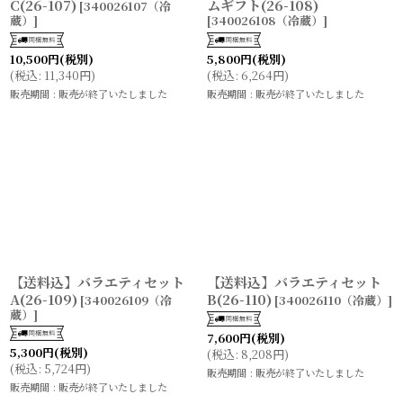
C(26-107)
ムギフト(26-108)
[
340026107（冷
蔵）
]
[
340026108（冷蔵）
]
10,500
円
(税別)
5,800
円
(税別)
(
税込
:
11,340
円
)
(
税込
:
6,264
円
)
販売期間
:
販売が終了いたしました
販売期間
:
販売が終了いたしました
【送料込】バラエティセット
【送料込】バラエティセット
A(26-109)
B(26-110)
[
340026109（冷
[
340026110（冷蔵）
]
蔵）
]
7,600
円
(税別)
5,300
円
(税別)
(
税込
:
8,208
円
)
(
税込
:
5,724
円
)
販売期間
:
販売が終了いたしました
販売期間
:
販売が終了いたしました