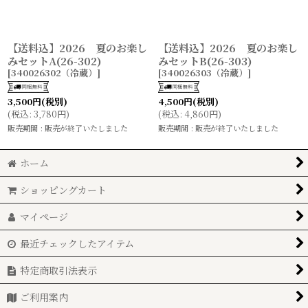
【送料込】2026 夏のお楽し
【送料込】2026 夏のお楽し
みセットA(26-302)
みセットB(26-303)
[
340026302（冷蔵）
]
[
340026303（冷蔵）
]
3,500
円
(税別)
4,500
円
(税別)
(
税込
:
3,780
円
)
(
税込
:
4,860
円
)
販売期間
:
販売が終了いたしました
販売期間
:
販売が終了いたしました
ホーム
ショッピングカート
マイページ
最近チェックしたアイテム
特定商取引法表示
ご利用案内