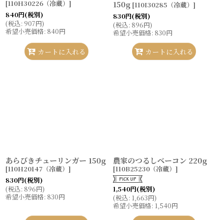
[
110H30226（冷蔵）
]
150g
[
110I30285（冷蔵）
]
840
円
(税別)
830
円
(税別)
(
税込
:
907
円
)
(
税込
:
896
円
)
希望小売価格
:
840
円
希望小売価格
:
830
円
カートに入れる
カートに入れる
あらびきチューリンガー 150g
農家のつるしベーコン 220g
[
110H20147（冷蔵）
]
[
110B25230（冷蔵）
]
830
円
(税別)
(
税込
:
896
円
)
1,540
円
(税別)
希望小売価格
:
830
円
(
税込
:
1,663
円
)
希望小売価格
:
1,540
円