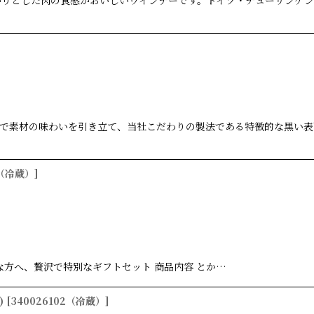
かりとした肉の食感がおいしいウインナーです。ドイツ・チューリンゲ
で素材の味わいを引き立て、当社こだわりの製法である特徴的な黒い表
1（冷蔵）
]
な方へ、贅沢で特別なギフトセット 商品内容 とか…
)
[
340026102（冷蔵）
]