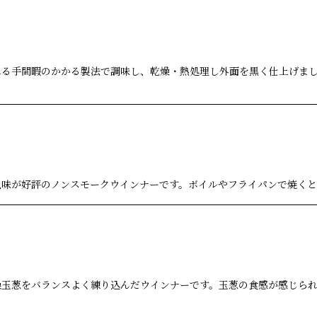
る手間暇のかかる製法で調味し、乾燥・熱処理し外面を黒く仕上げまし
風味が好評のノンスモークウインナーです。ボイルやフライパンで焼くと
燥玉葱をバランスよく練り込んだウインナーです。玉葱の食感が感じられ