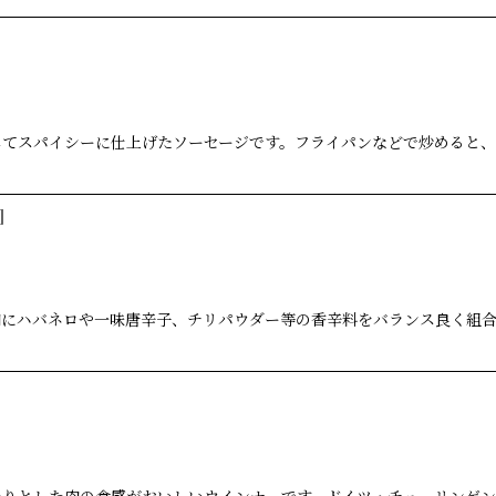
してスパイシーに仕上げたソーセージです。フライパンなどで炒めると
]
肉にハバネロや一味唐辛子、チリパウダー等の香辛料をバランス良く組