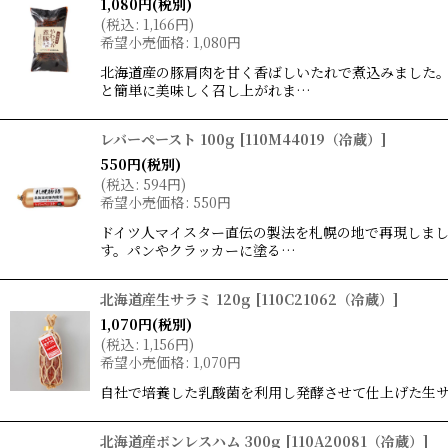
1,080
円
(税別)
並び順
:
(
税込
:
1,166
円
)
希望小売価格
:
1,080
円
北海道産の豚肩肉を甘く香ばしいたれで煮込みました
と簡単に美味しく召し上がれま…
レバーペースト 100g
[
110M44019（冷蔵）
]
550
円
(税別)
(
税込
:
594
円
)
希望小売価格
:
550
円
ドイツ人マイスター直伝の製法を札幌の地で再現しまし
す。パンやクラッカーに塗る…
北海道産生サラミ 120g
[
110C21062（冷蔵）
]
1,070
円
(税別)
(
税込
:
1,156
円
)
希望小売価格
:
1,070
円
自社で培養した乳酸菌を利用し発酵させて仕上げた生
北海道産ボンレスハム 300g
[
110A20081（冷蔵）
]