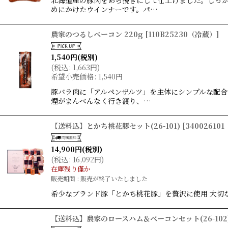
北海道産の豚肉をあら挽きにして仕上げました。しっ
めにかけたウインナーです。パ…
農家のつるしベーコン 220g
[
110B25230（冷蔵）
]
1,540
円
(税別)
(
税込
:
1,663
円
)
希望小売価格
:
1,540
円
豚バラ肉に「アルペンザルツ」を主体にシンプルな配合
煙がまんべんなく行き渡り、…
【送料込】とかち桃花豚セット(26-101)
[
34002610
14,900
円
(税別)
(
税込
:
16,092
円
)
在庫残り僅か
販売期間
:
販売が終了いたしました
希少なブランド豚「とかち桃花豚」を贅沢に使用 大切
【送料込】農家のロースハム＆ベーコンセット(26-102