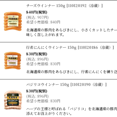
チーズウインナー 150g
[
110I20192（冷蔵）
]
840
円
(税別)
(
税込
:
907
円
)
希望小売価格
:
840
円
北海道産の豚肉をあらびきにし、小さくカットしたチ
味しく召し上がれます。
行者にんにくウインナー 150g
[
110I20186（冷蔵）
]
830
円
(税別)
(
税込
:
896
円
)
希望小売価格
:
830
円
北海道産の豚肉をあらびきにし、行者にんにくを練り
バジリコウインナー 150g
[
110I20190（冷蔵）
]
830
円
(税別)
(
税込
:
896
円
)
希望小売価格
:
830
円
ハーブの王様と呼ばれる「バジリコ」を北海道産の豚
添えてお召上がりください。