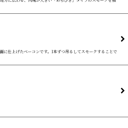
ン地方に伝わる、肉塊が大きい「あらびき」タイプのスモークを強
面に仕上げたベーコンです。1本ずつ吊るしてスモークすることで