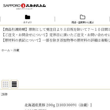
カテゴリ
用途・温度帯から選ぶ
【商品引渡時期】原則として受注日より土日祝を除いて７～１０日間
【ご注文・お問合せについて】定休日に頂いたご注文・お問い合わせ
【原材料の表記について】一部を除き添加物等の原材料の詳細は省略
ホーム
>
冷蔵
28
件
表示数
:
北海道産煮豚 200g
[
110D30091（冷蔵）
]