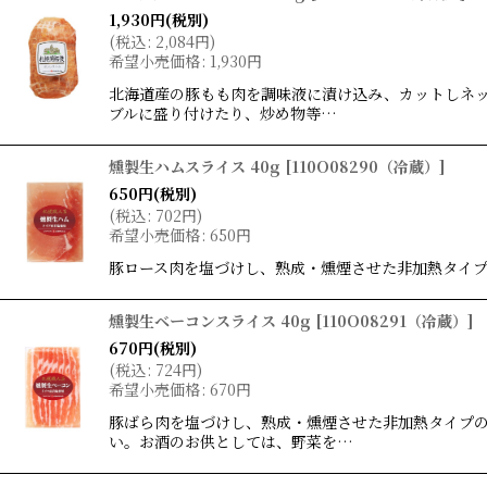
1,930
円
(税別)
(
税込
:
2,084
円
)
希望小売価格
:
1,930
円
北海道産の豚もも肉を調味液に漬け込み、カットしネ
ブルに盛り付けたり、炒め物等…
燻製生ハムスライス 40g
[
110O08290（冷蔵）
]
650
円
(税別)
(
税込
:
702
円
)
希望小売価格
:
650
円
豚ロース肉を塩づけし、熟成・燻煙させた非加熱タイ
燻製生ベーコンスライス 40g
[
110O08291（冷蔵）
]
670
円
(税別)
(
税込
:
724
円
)
希望小売価格
:
670
円
豚ばら肉を塩づけし、熟成・燻煙させた非加熱タイプ
い。お酒のお供としては、野菜を…