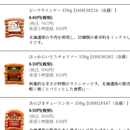
ビーフウインナー 150g
[
110H30226（冷蔵）
]
840
円
(税別)
(
税込
:
907
円
)
希望小売価格
:
840
円
北海道産の牛肉を使用し、10種類の香辛料をミックス
りです。
ほっからいどうチョリソー 150g
[
110I30285（冷蔵）
830
円
(税別)
(
税込
:
896
円
)
希望小売価格
:
830
円
刺激的な辛さが特徴のウインナーです。北海道産の豚
軽く焼くとパリッとした食感に…
あらびきチューリンガー 150g
[
110H20147（冷蔵）
]
830
円
(税別)
(
税込
:
896
円
)
希望小売価格
:
830
円