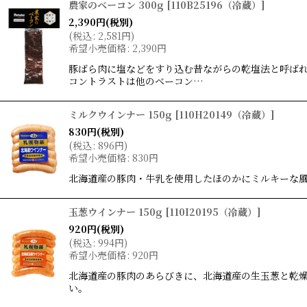
農家のベーコン 300g
[
110B25196（冷蔵）
]
2,390
円
(税別)
(
税込
:
2,581
円
)
希望小売価格
:
2,390
円
豚ばら肉に塩などをすり込む昔ながらの乾塩法と呼ばれ
コントラストは他のベーコン…
ミルクウインナー 150g
[
110H20149（冷蔵）
]
830
円
(税別)
(
税込
:
896
円
)
希望小売価格
:
830
円
北海道産の豚肉・牛乳を使用したほのかにミルキーな
玉葱ウインナー 150g
[
110I20195（冷蔵）
]
920
円
(税別)
(
税込
:
994
円
)
希望小売価格
:
920
円
北海道産の豚肉のあらびきに、北海道産の生玉葱と乾
い。